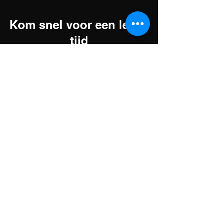
Kom snel voor een leuke
tijd
Poolen, snooker, biljarten of darten - Jouw
ultieme speelervaring bij ons Zwijndrechtse
Poolcentrum!
Adres
Dollard 54
3332 EE Zwijndrecht
Nederland
Contact